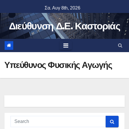
Skip
Σα. Αυγ 8th, 2026
to
content
Διεύθυνση Δ.Ε. Καστοριάς
Υπεύθυνος Φυσικής Αγωγής