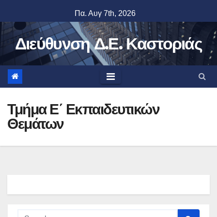
Skip
Πα. Αυγ 7th, 2026
to
content
Διεύθυνση Δ.Ε. Καστοριάς
Τμήμα Ε΄ Εκπαιδευτικών
Θεμάτων