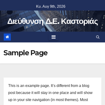
Skip
Κυ. Αυγ 9th, 2026
to
content
Διεύθυνση Δ.Ε. Καστοριάς
Sample Page
This is an example page. It’s different from a blog
post because it will stay in one place and will show
up in your site navigation (in most themes). Most