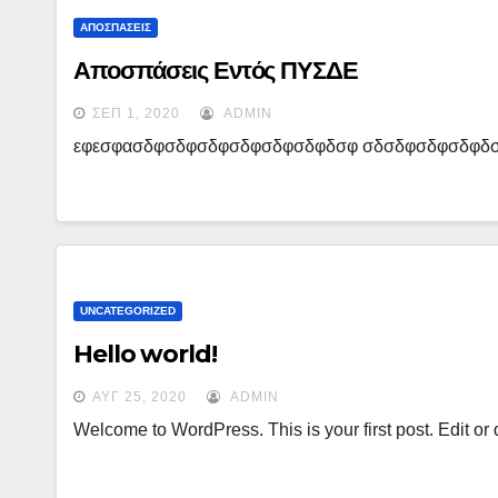
ΑΠΟΣΠΆΣΕΙΣ
Αποσπάσεις Εντός ΠΥΣΔΕ
ΣΕΠ 1, 2020
ADMIN
εφεσφασδφσδφσδφσδφσδφσδφδσφ σδσδφσδφσδφδ
UNCATEGORIZED
Hello world!
ΑΥΓ 25, 2020
ADMIN
Welcome to WordPress. This is your first post. Edit or de