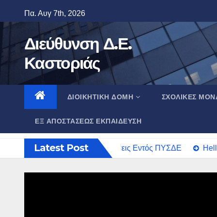
Skip
Πα. Αυγ 7th, 2026
to
content
Διεύθυνση Δ.Ε.
Καστοριάς
ΔΙΟΙΚΗΤΙΚΉ ΔΟΜΉ
ΣΧΟΛΙΚΈΣ ΜΟΝ
ΕΞ ΑΠΟΣΤΆΣΕΩΣ ΕΚΠΑΊΔΕΥΣΗ
Latest Post
Αποσπάσεις Εντός ΠΥΣΔΕ
Hello 