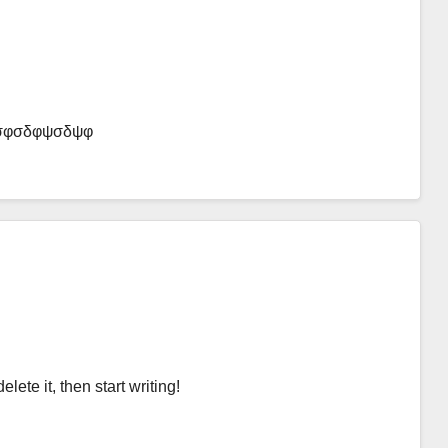
σφσδφψσδψφ
lete it, then start writing!