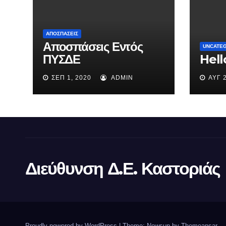
ΑΠΟΣΠΆΣΕΙΣ
Αποσπάσεις Εντός
UNCATE
ΠΥΣΔΕ
Hell
ΣΕΠ 1, 2020
ADMIN
ΑΥΓ 
Διεύθυνση Δ.Ε. Καστοριάς
Proudly powered by WordPress
|
Theme: Newsup by
Themeansar
.