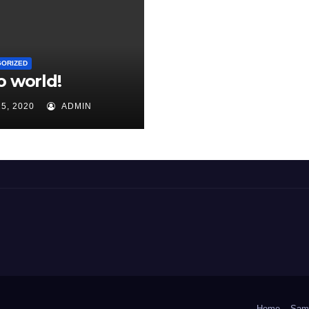
GORIZED
o world!
25, 2020
ADMIN
Home
Sam